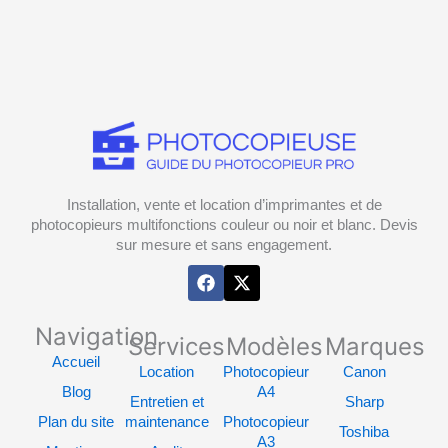
Installation, vente et location d’imprimantes et de
photocopieurs multifonctions couleur ou noir et blanc. Devis
sur mesure et sans engagement.
F
X
a
-
c
t
e
w
Navigation
Services
Modèles
Marques
b
i
o
t
Accueil
Location
Photocopieur
Canon
o
t
Blog
A4
k
e
Entretien et
Sharp
r
Plan du site
maintenance
Photocopieur
Toshiba
A3