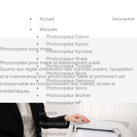
Accueil
Devis gratuit
Marques
Photocopieur Canon
Photocopieur Epson
Photocopieur pour mairie
Photocopieur Kyocera
Photocopieur Sharp
Photocopieur pour mairie et établissement public
Photocopieur Toshiba
Soumis aux règles d’attribution des marchés publics, l’acquisition
Photocopieur Ricoh
et la maintenance d’un photocopieur fiable et performant est
Photocopieur Samsung
indispensable au fonctionnement des mairies, écoles et
Photocopieur Xerox
médiathèques.
Photocopieur Brother
Photocopieur HP
Location
Photocopieur couleur
Multifonction