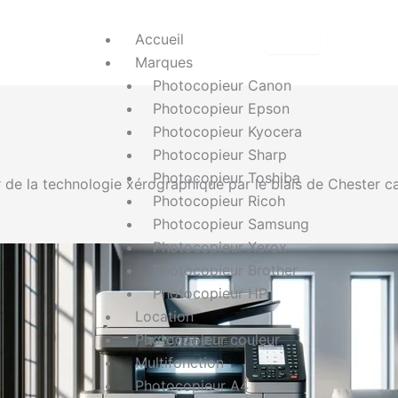
Accueil
Marques
Photocopieur Canon
Photocopieur Epson
Photocopieur Kyocera
Photocopieur Sharp
Photocopieur Toshiba
de la technologie xérographique par le biais de Chester carl
Photocopieur Ricoh
Photocopieur Samsung
Photocopieur Xerox
Photocopieur Brother
Photocopieur HP
Location
Photocopieur couleur
Multifonction
Photocopieur A4