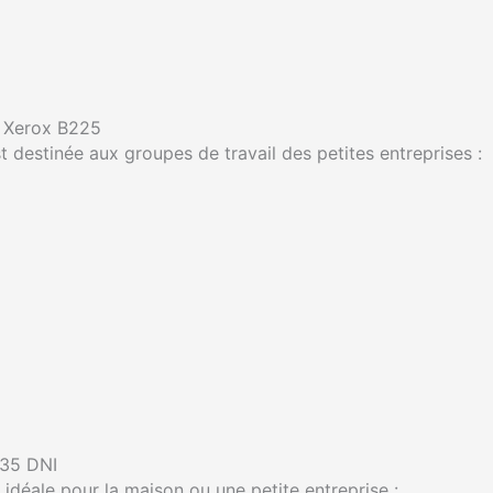
r Xerox B225
t destinée aux groupes de travail des petites entreprises :
235 DNI
idéale pour la maison ou une petite entreprise :