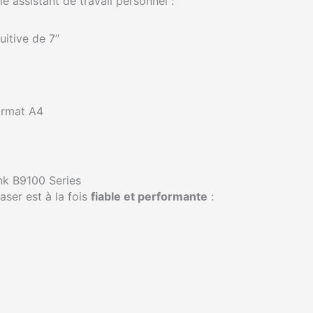
e assistant de travail personnel :
itive de 7’’
format A4
nk B9100 Series
aser est à la fois
fiable et performante
: