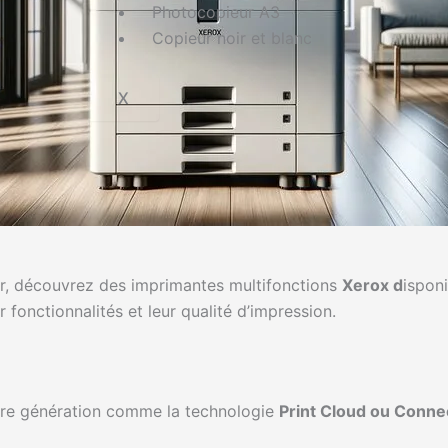
Photocopieur A3
Copieur noir et blanc
X
er, découvrez des imprimantes multifonctions
Xerox d
isponi
fonctionnalités et leur qualité d’impression.
ère génération comme la technologie
Print Cloud
ou Conne