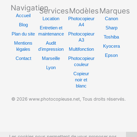
e
w
Navigation
Services
Modèles
Marques
b
i
o
t
Accueil
Location
Photocopieur
Canon
o
t
Blog
A4
k
e
Entretien et
Sharp
r
Plan du site
maintenance
Photocopieur
Toshiba
A3
Mentions
Audit
Kyocera
légales
d'impression
Multifonction
Epson
Contact
Marseille
Photocopieur
couleur
Lyon
Copieur
noir et
blanc
© 2026 www.photocopieuse.net, Tous droits réservés.
Les cookies nous permettent de vous proposer nos