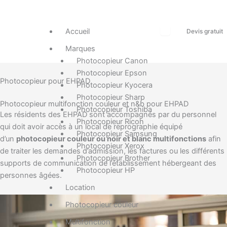
Accueil
Devis gratuit
Marques
Photocopieur Canon
Photocopieur Epson
Photocopieur pour EHPAD
Photocopieur Kyocera
Photocopieur Sharp
Photocopieur multifonction couleur et n&b pour EHPAD
Photocopieur Toshiba
Les résidents des EHPAD sont accompagnés par du personnel
Photocopieur Ricoh
qui doit avoir accès à un local de reprographie équipé
Photocopieur Samsung
d’un
photocopieur couleur ou noir et blanc multifonctions
afin
Photocopieur Xerox
de traiter les demandes d’admission, les factures ou les différents
Photocopieur Brother
supports de communication de l’établissement hébergeant des
Photocopieur HP
personnes âgées.
Location
Photocopieur couleur
Multifonction