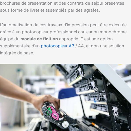
brochures de présentation et des contrats de séjour présentés
sous forme de livret et assemblés par des agrafes.
L’automatisation de ces travaux d’impression peut être exécutée
grâce à un photocopieur professionnel couleur ou monochrome
équipé du
module de finition
approprié. C’est une option
supplémentaire d’un
photocopieur A3
/ A4, et non une solution
intégrée de base.